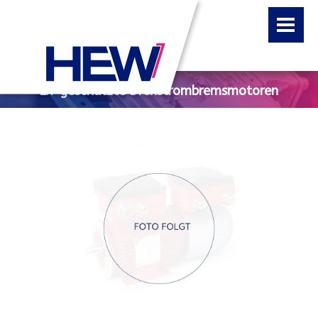
Ex-geschützte Drehstrombremsmotoren