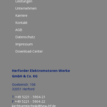
Leistungen
Unternehmen
Karriere
Kontakt
AGB
Datenschutz
Impressum
Download-Center
Herforder Elektromotoren-Werke
GmbH & Co. KG
Goebenstr. 106
32051 Herford
T
+49 5221 - 5904-21
F
+49 5221 - 5904-22
kirchturmtechnik@hew-hf.de