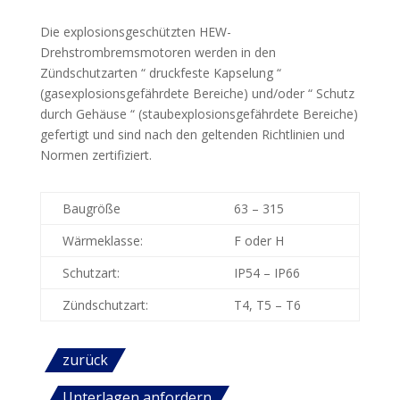
Die explosionsgeschützten HEW-
Drehstrombremsmotoren werden in den
Zündschutzarten “ druckfeste Kapselung “
(gasexplosionsgefährdete Bereiche) und/oder “ Schutz
durch Gehäuse “ (staubexplosionsgefährdete Bereiche)
gefertigt und sind nach den geltenden Richtlinien und
Normen zertifiziert.
Baugröße
63 – 315
Wärmeklasse:
F oder H
Schutzart:
IP54 – IP66
Zündschutzart:
T4, T5 – T6
zurück
Unterlagen anfordern