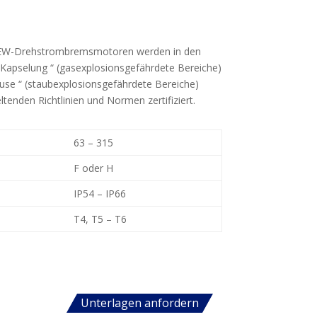
HEW-Drehstrombremsmotoren werden in den
 Kapselung “ (gasexplosionsgefährdete Bereiche)
use “ (staubexplosionsgefährdete Bereiche)
ltenden Richtlinien und Normen zertifiziert.
63 – 315
F oder H
IP54 – IP66
T4, T5 – T6
Unterlagen anfordern